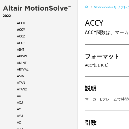
関数
MotionSolve
リファレン
ABS
2022
ACCM
ACCY
ACCX
ACCY
関数は、マーカ
ACCY
ACCZ
ACOS
AINT
フォーマット
AKISPL
ANINT
ACCY(I, J, K, L)
ARYVAL
ASIN
ATAN
説明
ATAN2
AX
マーカー
フレームで時間
L
AXU
AY
AYU
引数
AZ
AZU