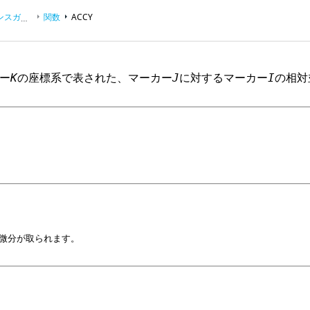
スガイド
関数
ACCY
ー
の座標系で表された、マーカー
に対するマーカー
の相対
K
J
I
微分が取られます。