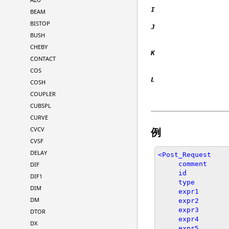
I
BEAM
BISTOP
J
BUSH
CHEBY
K
CONTACT
COS
L
COSH
COUPLER
CUBSPL
CURVE
例
CVCV
CVSF
DELAY
<Post_Request

     comment             = "acc-expr"

DIF
     id                  = "70000044"

DIF1
     type                = "EXPRESSION"

DIM
     expr1               = "NULL"

DM
     expr2               = "ACCX(30301010,30301011,30301011)"

     expr3               = "ACCY(30301010,30301011,30301011)"

DTOR
     expr4               = "ACCZ(30301010,30301011,30301011)"

DX
     expr5               = "NULL"
