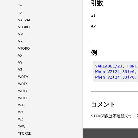
引数
TY
TZ
a1
VARVAL
a2
VFORCE
VM
VR
VTORQ
例
VX
VY
VARIABLE/23, FUNC
VZ
When VZ(24,33)>0,
WDTM
When VZ(24,33)<0,
WDTX
WDTY
WDTZ
コメント
WX
WY
関数は不連続です。
SIGN
WZ
YAW
YFORCE