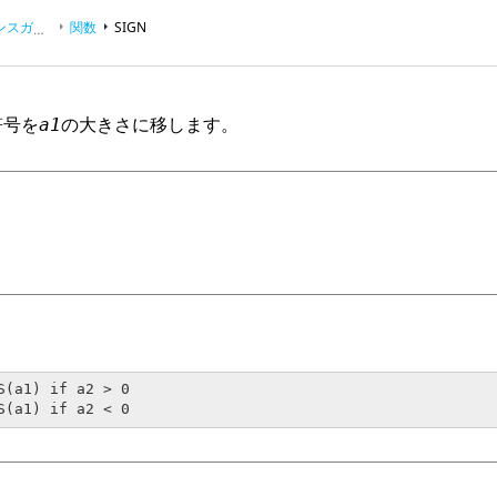
スガイド
関数
SIGN
符号を
の大きさに移します。
a1
S(a1) if a2 > 0

S(a1) if a2 < 0