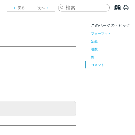
このページのトピック
フォーマット
定義
引数
例
コメント