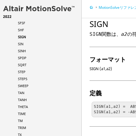
RTOD
MotionSolve
リファレン
SENVAL
SFORCE
2022
SIGN
SFSF
SHF
関数は、
の
SIGN
a2
SIGN
SIN
SINH
フォーマット
SPDP
SQRT
SIGN (a1,a2)
STEP
STEP5
SWEEP
定義
TAN
TANH
SIGN(a1,a2) =  AB
THETA
SIGN(a1,a2) = -AB
TIME
TM
TRIM
TX