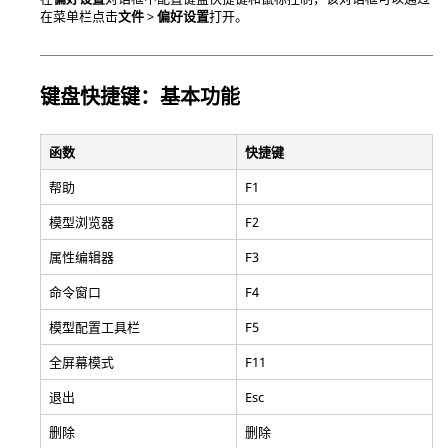
在
菜单栏
点击
文件
>
偏好设置
打开。
键盘快捷键：基本功能
函数
快捷键
帮助
F1
模型浏览器
F2
属性编辑器
F3
命令窗口
F4
模型配置工具栏
F5
全屏幕模式
F11
退出
Esc
删除
删除