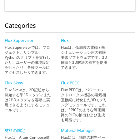
Categories
Flux Supervisor
Flux
Flux Supervisorでは、プロ
Fluxは、低周波の電磁 / 熱
ジェクト、サンプル、
シミュレーション用の有限
Pythonスクリプトを実行し
要素ソフトウェアです。2D
たり、ユーザーの環境設定
解法と3D解法の両方を使用
を行ったり、各種ツールに
できます。
アクセスしたりできます。
Flux Skew
Flux PEEC
Flux Skewは、2D記述から
Flux PEECは、パワーエレ
開始する準3Dスタディまた
クトロニクス機器の電気相
は2½Dスタディを容易に実
互接続に特化した3Dモデリ
現できるようにするモジュ
ングモジュールです。これ
ールです。
は、SPICEのような等価回
路のRLCの抽出および生成
も可能です。
材料の同定
Material Manager
Fluxは、Altair Compose環
Fluxには、独自の材料ベー