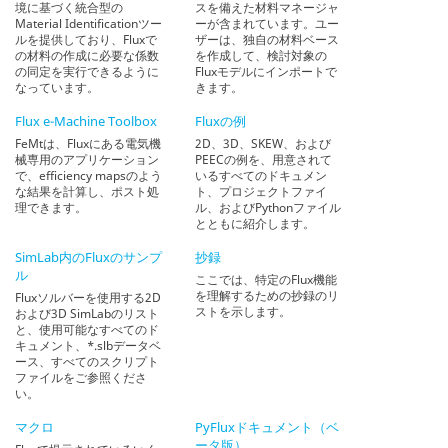
境に基づく統合型の
スを備えた材料マネージャ
Material Identificationツー
ーが含まれています。ユー
ルを提供しており、Fluxで
ザーは、独自の材料ベース
の材料の作成に必要な係数
を作成して、検討対象の
の同定を実行できるように
Fluxモデルにインポートで
なっています。
きます。
Flux e-Machine Toolbox
Fluxの例
FeMtは、Fluxにある電気機
2D、3D、SKEW、および
械専用のアプリケーション
PEECの例を、用意されて
で、efficiency mapsのよう
いるすべてのドキュメン
な結果を計算し、ポスト処
ト、プロジェクトファイ
理できます。
ル、およびPythonファイル
とともに紹介します。
SimLab内のFluxのサンプ
抄録
ル
ここでは、特定のFlux機能
を理解するための抄録のリ
Fluxソルバーを使用する2D
ストを示します。
および3D SimLabのリスト
と、使用可能なすべてのド
キュメント、*.slbデータベ
ース、すべてのスクリプト
ファイルをご参照くださ
い。
マクロ
PyFluxドキュメント（ベ
ータ版）