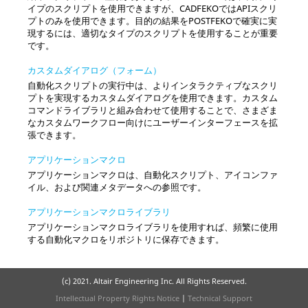
イプのスクリプトを使用できますが、
CADFEKO
ではAPIスクリ
プトのみを使用できます。目的の結果を
POSTFEKO
で確実に実
現するには、適切なタイプのスクリプトを使用することが重要
です。
カスタムダイアログ（フォーム）
自動化スクリプトの実行中は、よりインタラクティブなスクリ
プトを実現するカスタムダイアログを使用できます。カスタム
コマンドライブラリと組み合わせて使用することで、さまざま
なカスタムワークフロー向けにユーザーインターフェースを拡
張できます。
アプリケーションマクロ
アプリケーションマクロは、自動化スクリプト、アイコンファ
イル、および関連メタデータへの参照です。
アプリケーションマクロライブラリ
アプリケーションマクロライブラリを使用すれば、頻繁に使用
する自動化マクロをリポジトリに保存できます。
(c) 2021. Altair Engineering Inc. All Rights Reserved.
Intellectual Property Rights Notice
|
Technical Support