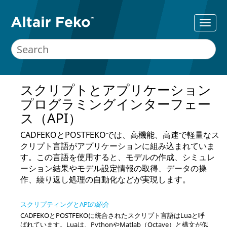
スクリプトとアプリケーション
プログラミングインターフェー
ス（API）
CADFEKO
と
POSTFEKO
では、高機能、高速で軽量なス
クリプト言語がアプリケーションに組み込まれていま
す。この言語を使用すると、モデルの作成、シミュレ
ーション結果やモデル設定情報の取得、データの操
作、繰り返し処理の自動化などが実現します。
スクリプティングとAPIの紹介
CADFEKO
と
POSTFEKO
に統合されたスクリプト言語は
Lua
と呼
ばれています。
Lua
は、PythonやMatlab（Octave）と構文が似