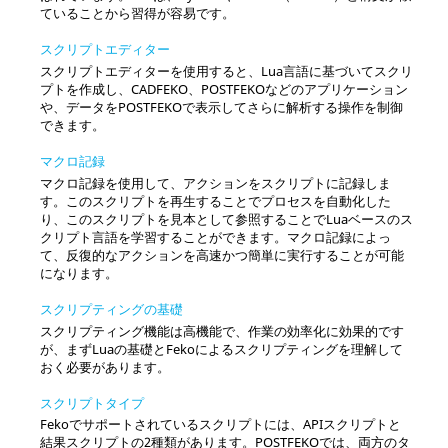
ていることから習得が容易です。
スクリプトエディター
スクリプトエディターを使用すると、
Lua
言語に基づいてスクリ
プトを作成し、
CADFEKO
、
POSTFEKO
などのアプリケーション
や、データを
POSTFEKO
で表示してさらに解析する操作を制御
できます。
マクロ記録
マクロ記録を使用して、アクションをスクリプトに記録しま
す。このスクリプトを再生することでプロセスを自動化した
り、このスクリプトを見本として参照することで
Lua
ベースのス
クリプト言語を学習することができます。マクロ記録によっ
て、反復的なアクションを高速かつ簡単に実行することが可能
になります。
スクリプティングの基礎
スクリプティング機能は高機能で、作業の効率化に効果的です
が、まず
Lua
の基礎と
Feko
によるスクリプティングを理解して
おく必要があります。
スクリプトタイプ
Feko
でサポートされているスクリプトには、APIスクリプトと
結果スクリプトの2種類があります。
POSTFEKO
では、両方のタ