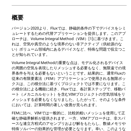
概要
バージョン2020より、Fluxでは、静磁的条件の下でデバイスをシミ
ュレートするための代替アプリケーションを提供します。このアプ
ローチは、Volume Integral Method（VIM）[1]に基づきます。こ
れは、空気や真空のような境界のない非アクティブ（供給源のな
い）ボリューム領域内にあるデバイスなど、特殊な問題で役立つこ
とが知られています。
Volume Integral Methodの重要な点は、モデル化されるデバイス
の周囲の空気を表現したりメッシュする必要もなく、無限遠での境
界条件を与える必要もないということです。結果的に、通常Fluxの
従来の有限要素法（FEM）アプリケーションで使用される無限ボッ
クスは、この積分法に基づくプロジェクトでは不要になります。こ
の積分法による機能に続き、Fluxでは、各計算ステップで、移動パ
ート（メカニカルセット）を含むVIMプロジェクトの空気領域をリ
メッシュする必要もなくなりました。したがって、そのような条件
においては、計算時間の著しい改善が見られます。
FEMに比べ、VIMでは一般的に、比較的粗いメッシュを使用して正
確な静磁界解析が提供されます。一方、VIMアプローチは、非スパ
ースな連立方程式のアセンブリおよび解をもたらし、数値メモリや
特殊ソルバーの効果的な管理が必要となります。幸い、このような