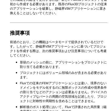
初から作成する必要があります。既存のFlux3Dプロジェクトの従来
のアプリケーションを破棄し、静磁界VIMアプリケーションに置き
換えることはしないでください。
推奨事項
前述のとおり、この機能はベータモードで提供されているだけで
す。したがって、静磁界VIMアプリケーションに基づいてプロジェ
クトを作成する際は、次の推奨事項および注意事項についても考慮
してください。
形状のメッシュの前に、アプリケーションをプロジェクトに
割り当てる必要があります。
プロジェクトにはボリューム領域のみが含まれる必要があり
ます。
Fluxでの従来のFEMアプリケーションとは違い、境界のない
ドメインをモデル化するのに無限ボックスの作成や境界条件
の割り当てなどのアクションは必要ありません。デバイスの
アクティブなパートの周囲の空気領域を記述したり、プロジ
ェクトに対称性や周期性を含めることはできません。
解析後のポスト処理において、Fluxで評価された局所量（磁