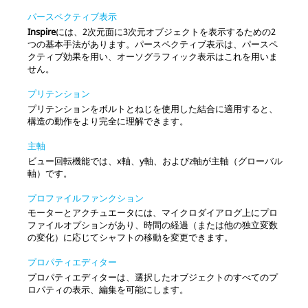
パースペクティブ表示
Inspire
には、2次元面に3次元オブジェクトを表示するための2
つの基本手法があります。パースペクティブ表示は、パースペ
クティブ効果を用い、オーソグラフィック表示はこれを用いま
せん。
プリテンション
プリテンションをボルトとねじを使用した結合に適用すると、
構造の動作をより完全に理解できます。
主軸
ビュー回転機能では、x軸、y軸、およびz軸が主軸（グローバル
軸）です。
プロファイルファンクション
モーターとアクチュエータには、マイクロダイアログ上にプロ
ファイルオプションがあり、時間の経過（または他の独立変数
の変化）に応じてシャフトの移動を変更できます。
プロパティエディター
プロパティエディターは、選択したオブジェクトのすべてのプ
ロパティの表示、編集を可能にします。