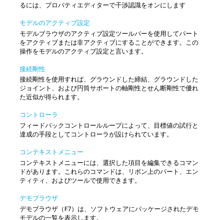
るには、プロパティエディターで干渉認識をオンにします
モデルのアクティブ設定
モデルブラウザのアクティブ設定ツールバーを使用してパート
をアクティブまたは非アクティブにすることができます。この
操作をモデルのアクティブ設定と言います。
接続剛性
接続剛性を使用すれば、グラウンドした締結、グラウンドした
ジョイント、および円筒サポートの軸剛性とせん断剛性で優れ
た近似が得られます。
コントローラ
フィードバックコントロールループによって、目標値の試行と
達成の手段としてコントローラが設けられています。
コンテキストメニュー
コンテキストメニューには、選択した項目を編集できるコマン
ドがあります。これらのコマンドは、リボン上のパート、エン
ティティ、およびツールで使用できます。
デモブラウザ
デモブラウザ（F7）は、ソフトウェアにパッケージされたデモ
モデルの一覧を表示します。