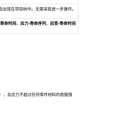
会出现在
项目树
中。无需采取进一步操作。
-寿命时间
，
应力-寿命序列
，
应变-寿命时间
），且应力不超过任何零件材料的屈服强