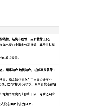
构线性
，
结构非线性
，或
多载荷工况
。
在弹出窗口中指定分离接触、非线性材料
找的模式数量。
态
，
频率响应
随机响应
，或
频率多载荷工
结果。模态解必须存在于当前设计研究
运动方程的时间积分极快，且所有模态都包
指定频率跨度的上限和下限。为瞬态响应
阻尼系数或模态阻尼来指定阻尼。