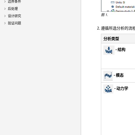
边界条件
后处理
图 1.
设计研究
验证问题
遵循所选分析的流
分析类型
- 结构
- 模态
- 动力学