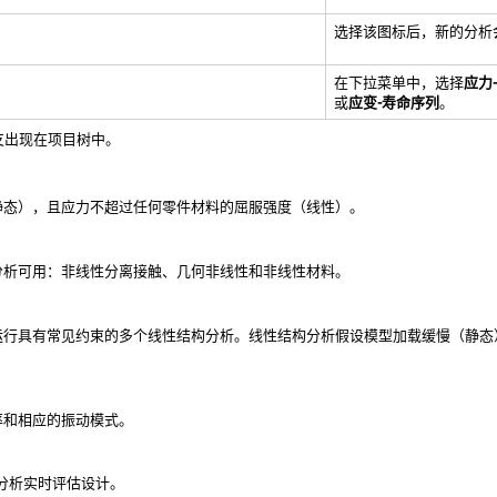
选择该图标后，新的分析
在下拉菜单中，选择
应力
或
应变-寿命序列
。
支出现在
项目树
中。
静态），且应力不超过任何零件材料的屈服强度（线性）。
分析可用：非线性分离接触、几何非线性和非线性材料。
运行具有常见约束的多个线性结构分析。线性结构分析假设模型加载缓慢（静态
率和相应的振动模式。
分析实时评估设计。