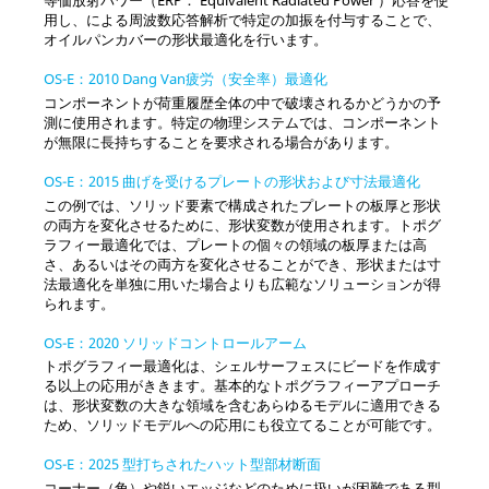
用し、による周波数応答解析で特定の加振を付与することで、
オイルパンカバーの形状最適化を行います。
OS-E：2010 Dang Van疲労（安全率）最適化
コンポーネントが荷重履歴全体の中で破壊されるかどうかの予
測に使用されます。特定の物理システムでは、コンポーネント
が無限に長持ちすることを要求される場合があります。
OS-E：2015 曲げを受けるプレートの形状および寸法最適化
この例では、ソリッド要素で構成されたプレートの板厚と形状
の両方を変化させるために、形状変数が使用されます。トポグ
ラフィー最適化では、プレートの個々の領域の板厚または高
さ、あるいはその両方を変化させることができ、形状または寸
法最適化を単独に用いた場合よりも広範なソリューションが得
られます。
OS-E：2020 ソリッドコントロールアーム
トポグラフィー最適化は、シェルサーフェスにビードを作成す
る以上の応用がききます。基本的なトポグラフィーアプローチ
は、形状変数の大きな領域を含むあらゆるモデルに適用できる
ため、ソリッドモデルへの応用にも役立てることが可能です。
OS-E：2025 型打ちされたハット型部材断面
コーナー（角）や鋭いエッジなどのために扱いが困難である型