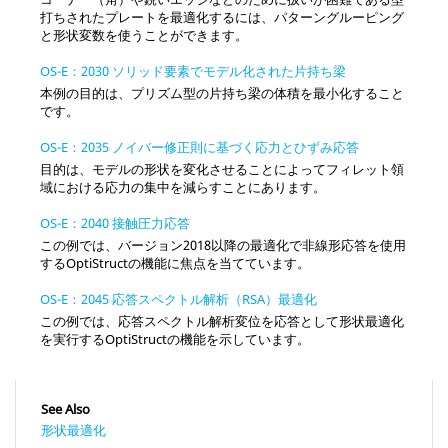
打ちされたプレートを最適化するには、パターングルーピング
と形状変数を使うことができます。
OS-E：2030 ソリッド要素でモデル化された片持ち梁
本例の目的は、プリズム型の片持ち梁の体積を最小化すること
です。
OS-E：2035 ノイバー修正則に基づく応力とひずみ応答
目的は、モデルの形状を変化させることによってフィレット領
域における応力の集中を減らすことにあります。
OS-E：2040 接触圧力応答
この例では、バージョン2018以降の最適化で非線形応答を使用
する
OptiStruct
の機能に焦点を当てています。
OS-E：2045 応答スペクトル解析（RSA）最適化
この例では、応答スペクトル解析変位を応答として形状最適化
を実行する
OptiStruct
の機能を示しています。
See Also
形状最適化