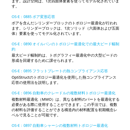
ます。設計空間は、1次四面体要素を使ってモデル化されていま
す。
OS-E：0885 ボア変形応答
ボアを含んだシリンダーブロックのトポロジー最適化が行われ
ます。シリンダーブロックは、1次ソリッド（六面体および五面
体）要素を使ってモデル化されています。
OS-E：0890 オイルパンのトポロジー最適化での最大ビード幅制
約
最大ビード幅制約は、トポグラフィー最適化中の大型ビードの
形成を回避するために課せられます。
OS-E：0895 フラットプレートの熱コンプライアンス応答
OptiStruct
のトポロジー最適化を使用した熱コンプライアンス
応答の使用法を説明します。
OS-E：0896 自動車のクレードルの複数材料トポロジー最適化
複数材料最適化（MMO）は、異なる材料のパートを最適化する
必要がある際に使用することができます。この手法では、複数
の材料を評価することができる構造内の材料配置を初期概念レ
ベルで見ることが可能です。
OS-E：0897 自動車シャーシの複数材料トポロジー最適化