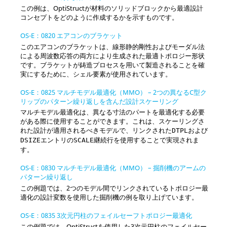
この例は、
OptiStruct
が材料のソリッドブロックから最適設計
コンセプトをどのように作成するかを示すものです。
OS-E：0820 エアコンのブラケット
このエアコンのブラケットは、線形静的剛性およびモーダル法
による周波数応答の両方により生成された最適トポロジー形状
です。ブラケットが鋳造プロセスを用いて製造されることを確
実にするために、シェル要素が使用されています。
OS-E：0825 マルチモデル最適化（MMO） – 2つの異なるC型ク
リップのパターン繰り返しを含んだ設計スケーリング
マルチモデル最適化は、異なる寸法のパートを最適化する必要
がある際に使用することができます。これは、スケーリングさ
れた設計が適用されるべきモデルで、リンクされた
および
DTPL
エントリの
継続行を使用することで実現されま
DSIZE
SCALE
す。
OS-E：0830 マルチモデル最適化（MMO） – 掘削機のアームの
パターン繰り返し
この例題では、2つのモデル間でリンクされているトポロジー最
適化の設計変数を使用した掘削機の例を取り上げています。
OS-E：0835 3次元円柱のフェイルセーフトポロジー最適化
この例題では、
OptiStruct
を使用した3次元円柱のフェイルセー