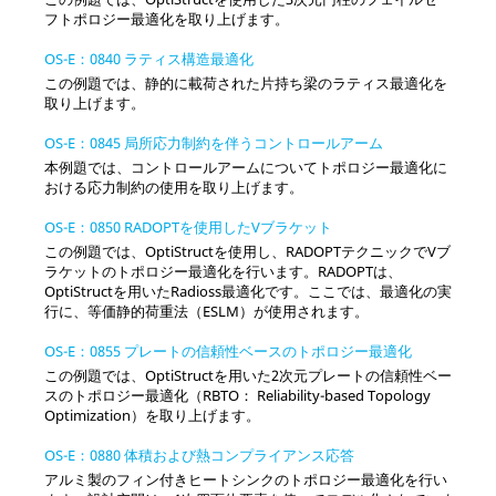
フトポロジー最適化を取り上げます。
OS-E：0840 ラティス構造最適化
この例題では、静的に載荷された片持ち梁のラティス最適化を
取り上げます。
OS-E：0845 局所応力制約を伴うコントロールアーム
本例題では、コントロールアームについてトポロジー最適化に
おける応力制約の使用を取り上げます。
OS-E：0850 RADOPTを使用したVブラケット
この例題では、
OptiStruct
を使用し、RADOPTテクニックでVブ
ラケットのトポロジー最適化を行います。RADOPTは、
OptiStruct
を用いた
Radioss
最適化です。ここでは、最適化の実
行に、等価静的荷重法（ESLM）が使用されます。
OS-E：0855 プレートの信頼性ベースのトポロジー最適化
この例題では、
OptiStruct
を用いた2次元プレートの信頼性ベー
スのトポロジー最適化（RBTO： Reliability-based Topology
Optimization）を取り上げます。
OS-E：0880 体積および熱コンプライアンス応答
アルミ製のフィン付きヒートシンクのトポロジー最適化を行い