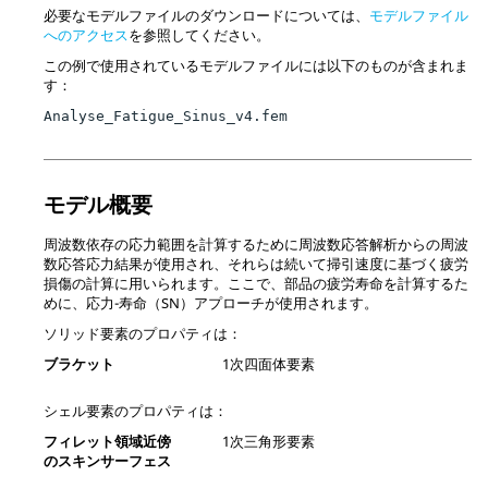
必要なモデルファイルのダウンロードについては、
モデルファイル
へのアクセス
を参照してください。
この例で使用されているモデルファイルには以下のものが含まれま
す：
Analyse_Fatigue_Sinus_v4.fem
モデル概要
周波数依存の応力範囲を計算するために周波数応答解析からの周波
数応答応力結果が使用され、それらは続いて掃引速度に基づく疲労
損傷の計算に用いられます。ここで、部品の疲労寿命を計算するた
めに、応力-寿命（SN）アプローチが使用されます。
ソリッド要素のプロパティは：
ブラケット
1次四面体要素
シェル要素のプロパティは：
フィレット領域近傍
1次三角形要素
のスキンサーフェス