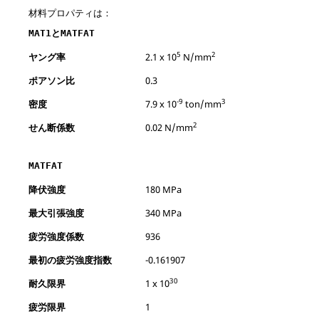
材料プロパティは：
と
MAT1
MATFAT
5
2
ヤング率
2.1 x 10
N/mm
ポアソン比
0.3
-9
3
密度
7.9 x 10
ton/mm
2
せん断係数
0.02 N/mm
MATFAT
降伏強度
180 MPa
最大引張強度
340 MPa
疲労強度係数
936
最初の疲労強度指数
-0.161907
30
耐久限界
1 x 10
疲労限界
1