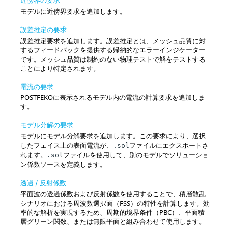
モデルに近傍界要求を追加します。
誤差推定の要求
誤差推定要求を追加します。誤差推定とは、メッシュ品質に対
するフィードバックを提供する帰納的なエラーインジケーター
です。メッシュ品質は制約のない物理テストで解をテストする
ことにより特定されます。
電流の要求
POSTFEKO
に表示されるモデル内の電流の計算要求を追加しま
す。
モデル分解の要求
モデルにモデル分解要求を追加します。この要求により、選択
したフェイス上の表面電流が、
ファイルにエクスポートさ
.sol
れます。
ファイルを使用して、別のモデルでソリューショ
.sol
ン係数ソースを定義します。
透過 / 反射係数
平面波の透過係数および反射係数を使用することで、積層散乱
シナリオにおける周波数選択面（FSS）の特性を計算します。効
率的な解析を実現するため、周期的境界条件（PBC）、平面積
層グリーン関数、または無限平面と組み合わせて使用します。