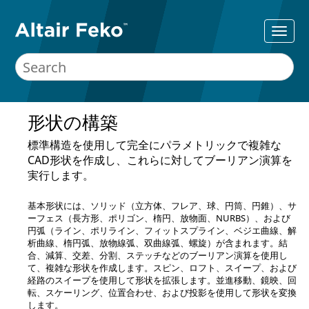
形状の構築
標準構造を使用して完全にパラメトリックで複雑な
CAD形状を作成し、これらに対してブーリアン演算を
実行します。
基本形状には、ソリッド（立方体、フレア、球、円筒、円錐）、サ
ーフェス（長方形、ポリゴン、楕円、放物面、NURBS）、および
円弧（ライン、ポリライン、フィットスプライン、ベジエ曲線、解
析曲線、楕円弧、放物線弧、双曲線弧、螺旋）が含まれます。結
合、減算、交差、分割、ステッチなどのブーリアン演算を使用し
て、複雑な形状を作成します。スピン、ロフト、スイープ、および
経路のスイープを使用して形状を拡張します。並進移動、鏡映、回
転、スケーリング、位置合わせ、および投影を使用して形状を変換
します。