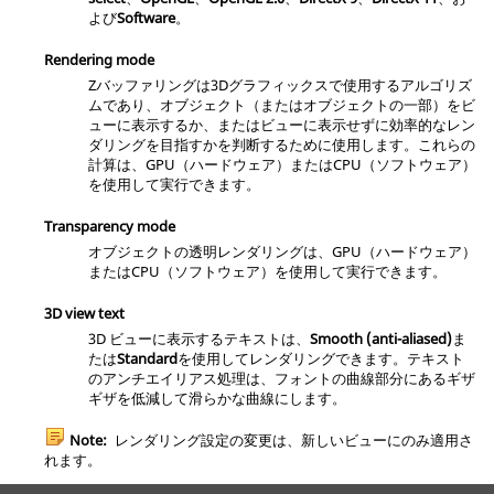
よび
Software
。
Rendering mode
Zバッファリングは3Dグラフィックスで使用するアルゴリズ
ムであり、オブジェクト（またはオブジェクトの一部）をビ
ューに表示するか、またはビューに表示せずに効率的なレン
ダリングを目指すかを判断するために使用します。これらの
計算は、GPU（ハードウェア）またはCPU（ソフトウェア）
を使用して実行できます。
Transparency mode
オブジェクトの透明レンダリングは、GPU（ハードウェア）
またはCPU（ソフトウェア）を使用して実行できます。
3D view text
3D ビュー
に表示するテキストは、
Smooth (anti-aliased)
ま
たは
Standard
を使用してレンダリングできます。テキスト
のアンチエイリアス処理は、フォントの曲線部分にあるギザ
ギザを低減して滑らかな曲線にします。
Note:
レンダリング設定の変更は、新しいビューにのみ適用さ
れます。