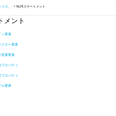
スガイド
NLFEステートメント
ートメント
ライン要素
コネクター要素
集中質量要素
材料プロパティ
形状プロパティ
モデル要素