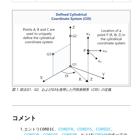
図 1.
節点G1、G2、およびG3を使用した円筒座標系（CID）の定義
コメント
エントリ
、
CORD1R
、
CORD1S
、
CORD2C
、
CORD1C
CORD2R
、
CORD2S
、
CORD3R
、および
CORD4R
のすべての