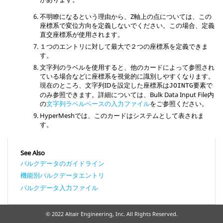
不明瞭になるという理由から、Z軸上の点については、この
座標系で変位方向を定義しないでください。
この場合、定義
直交座標系が使用されます。
１つのエントリに対して最大で２つの座標系を定義できま
す。
文字列のラベルを使用すると、他のカードによって参照され
ている場合などに座標系を視覚的に識別しやすくなります。
現在のところ、文字列IDを設定した座標系は
要素で
JOINTG
のみ参照できます。詳細については、Bulk Data Input File内
の
文字列ラベルベースの入力ファイル
をご参照ください。
HyperMesh
では、このカードはシステムとして表されま
す。
See Also
バルクデータのガイドライン
機能別バルクデータエントリ
バルクデータ入力ファイル
© 2022 Altair Engineering, Inc. All Rights Reserved.