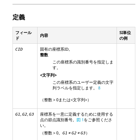
定義
フィール
SI単位
内容
ド
の例
固有の座標系ID。
CID
整数
この座標系の識別番号を指定しま
す。
<文字列>
この座標系のユーザー定義の文字
列ラベルを指定します。
8
（整数 > 0または<文字列>）
,
,
座標系を一意に定義するために使用する
G1
G2
G3
点の節点識別番号。
図 1
をご参照くださ
い。
（整数 > 0。
≠
≠
）
G1
G2
G3