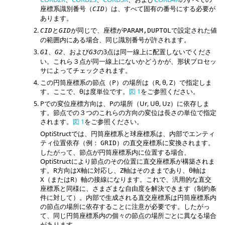
座標系識別番号（
）は、すべて固有の番号にする必要が
CID
あります。
と
が同じで、座標が
で設定された値
CID
GID
PARAM,DUPTOL
の範囲内にある場合、同じ識別番号が許されます。
、
、および
の3点は同一線上に配置しないでくださ
G1
G2
G3
い。これら３点が同一線上にないかどうかが、形状プロセッ
サによってチェックされます。
この円筒座標系の節点（P）の場所は（R, θ, Z）で指定しま
す。ここで、θは度単位です。
図 1
をご参照ください。
Pでの変位座標方向は、Pの場所（Ur, Uθ, Uz）に依存しま
す。節点での３つのこれらの方向の変位は長さの単位で指定
されます。
図 1
をご参照ください。
OptiStruct
では、円筒座標系と球座標系は、内部でエンティ
ティ位置依存（例：
）の直交座標系に変換されます。
GRID
したがって、節点が円筒座標系内に位置する場合、
OptiStruct
により節点のその位置に直交座標系が構築されま
す。R方向はX軸に対応し、Z軸はそのままであり、θ軸は
X（またはR）軸の接線になります。これで、汎用的な直交
座標系と同様に、さまざまな自由度を解決できます（制約条
件に対して）。内部で生成される直交座標系は円筒座標系内
の節点の場所に依存することに注意が必要です。したがっ
て、同じ円筒座標系内の個々の節点の場所ごとに異なる場合
があります。