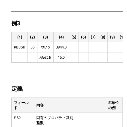
例3
(1)
(2)
(3)
(4)
(5)
(6)
(7)
(8)
(9)
(10)
35
3944.0
PBUSH
KMAG
15.0
ANGLE
定義
フィール
SI単位
内容
ド
の例
固有のプロパティ識別。
PID
整数