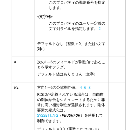
このプロパティの識別番号を指定
します。
<文字列>
このプロパティのユーザー定義の
文字列ラベルを指定します。
2
デフォルトなし（整数 > 0、または<文字
列>）
次の1～6のフィールドが剛性値であるこ
K
とを示すフラグ。
デフォルト値はありません（文字）
方向1～6の公称剛性値。
4
6
8
Ki
RIGID
が定義されている場合は、自由度
の剛体結合をシミュレートするために非
常に高い相対剛性が選択されます。剛体
要素の定式化は、
SYSSETTING
（
）を使用して
PBUSHFOR
制御できます。
デフォルト = 0.0（実数または
RIGID
）