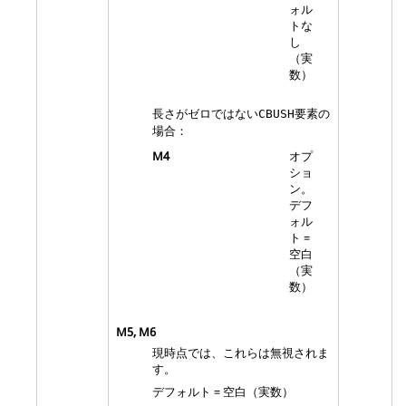
ォル
トな
し
（実
数）
長さがゼロではない
要素の
CBUSH
場合：
M4
オプ
ショ
ン。
デフ
ォル
ト =
空白
（実
数）
M5
,
M6
現時点では、これらは無視されま
す。
デフォルト = 空白（実数）