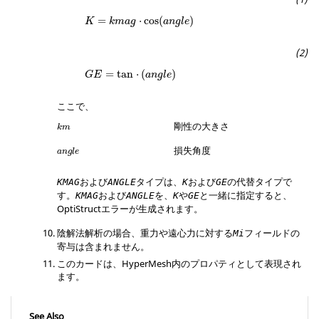
=
⋅
cos
(
)
K
k
m
a
g
a
n
g
l
e
=
tan
⋅
(
)
G
E
a
n
g
l
e
ここで、
剛性の大きさ
k
m
損失角度
a
n
g
l
e
および
タイプは、
および
の代替タイプで
KMAG
ANGLE
K
GE
す。
および
を、
や
と一緒に指定すると、
KMAG
ANGLE
K
GE
OptiStruct
エラーが生成されます。
陰解法解析の場合、重力や遠心力に対する
フィールドの
Mi
寄与は含まれません。
このカードは、
HyperMesh
内のプロパティとして表現され
ます。
See Also