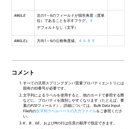
次の1～6のフィールドが損失角度（度単
ANGLE
位）であることを示すフラグ。
9
デフォルトなし（文字）
方向1～6の公称角度値。
4
6
8
9
ANGLEi
コメント
すべての汎用スプリングダンパ質量プロパティエントリには
固有のID番号が必要です。
文字列によるラベルを使用すると、他のカードで参照する際
などに、プロパティを識別しやすくなります（たとえば、要
素の
フィールド）。詳細については、Bulk Data Input
PID
File内の
文字列ラベルベースの入力ファイル
をご参照くださ
い。
、
、
、および
の行は任意の順序で指定できます。
K
B
GE
M