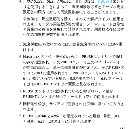
、
、
、
、または
は、
PBUSHT
エント
KMAGi
Bi
GEi
ANGLEi
Mi
リを使用することによって、直接周波数応答とモーダル周波
数応答の両方に対して周波数依存にすることができます。
公称値は、周波数応答を除く、すべての解析タイプに使用さ
れます。モーダル周波数応答の場合、ノーマルモードは剛性
と質量の公称値を使用して計算されます。周波数依存値はす
べての加振周波数で使用されます。
減衰係数
を取得するには、臨界減衰率の
に2.0を掛
GE
/
C
C
0
けます。
Nastran
との下位互換性のために、
エントリ上で
PBUSH
GE1
のみが指定され、その
エントリ上の
（i = 2～6）
PBUSH
GEi
が空白の場合は、単一の構造減衰が想定され、その
の
PBUSH
すべての
に適用されます。
エントリの
（i = 2～
Ki
PBUSH
GEi
6）が指定されている場合（0.0の場合でも）、
フィール
GEi
ドはその
エントリの変数と見なされます。
PBUSH
エントリで指定されている公称プロパティ値が、
PBUSH
エントリの対応フィールド（空）で使用されます。
PBUSHT
回転剛性値は、ラジアンで定義された回転に基づいて入力さ
れます。
に
と
が指定されている場合、剛性（
）
PBUSH
KMAG
ANGLE
K
と減衰（
）は次のように計算されます：
GE