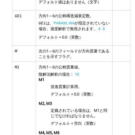
デフォルト値はありません（文字）
方向1～6の公称構造減衰定数。
GEi
は、
PARAM, W4
が指定されていない
GEi
場合、過度解析で無視されます。
4
6
デフォルト = 0.0（実数）
次の1～6のフィールドが方向質量である
M
ことを示すフラグ。
方向1～6の公称質量値。
Mi
陰解法解析の場合：
10
M1
並進質量計算用。
デフォルト = 0.0（実数）
M2
,
M3
定義されている場合は、
M1
と同
じでなければなりません。
デフォルト = 空白（実数）
M4
,
M5
,
M6