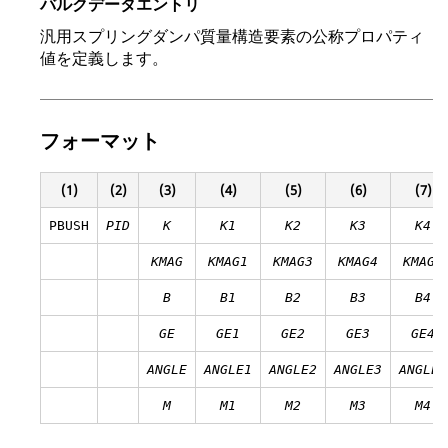
バルクデータエントリ
汎用スプリングダンパ質量構造要素の公称プロパティ
値を定義します。
フォーマット
(1)
(2)
(3)
(4)
(5)
(6)
(7)
PBUSH
PID
K
K
1
K
2
K
3
K
4
KMAG
KMAG1
KMAG3
KMAG4
KMAG5
B
B
1
B
2
B
3
B
4
GE
GE1
GE2
GE3
GE4
ANGLE
ANGLE1
ANGLE2
ANGLE3
ANGLE4
M
M1
M2
M3
M4