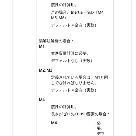
慣性の計算用。
この場合、Inertia = max. (
M4
,
M5
,
M6
)
デフォルト = 空白（実数）
陽解法解析の場合：
M1
並進質量計算に必要。
デフォルトなし（実数）
M2
,
M3
定義されている場合は、
M1
と同
じでなければなりません。
デフォルト = 空白（実数）
M4
慣性の計算用。
長さがゼロの
要素の場合：
CBUSH
M4
必
要。
デフ