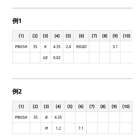
例1
(1)
(2)
(3)
(4)
(5)
(6)
(7)
(8)
(9)
(10)
35
4.35
2.4
RIGID
3.1
PBUSH
K
0.02
GE
例2
(1)
(2)
(3)
(4)
(5)
(6)
(7)
(8)
(9)
(10)
35
4.35
PBUSH
B
1.2
7.1
M