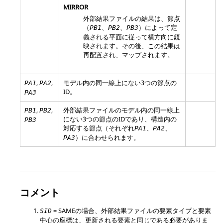
MIRROR
外部結果ファイルの結果は、節点
（
、
、
）によって定
PB1
PB2
PB3
義される平面に従って横方向に鏡
映されます。その後、この結果は
再配置され、マップされます。
,
,
モデル内の同一線上にない3つの節点の
PA1
PA2
ID。
PA3
,
,
外部結果ファイルのモデル内の同一線上
PB1
PB2
にない3つの節点のIDであり、構造内の
PB3
対応する節点（それぞれ
、
、
PA1
PA2
）に合わせられます。
PA3
コメント
=
SAME
の場合、外部結果ファイルの要素タイプと要素
SID
中心の座標は、更新される要素と同じである必要がありま