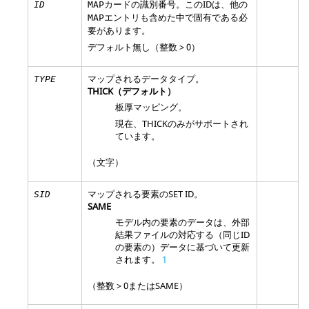
カードの識別番号。このIDは、他の
ID
MAP
エントリも含めた中で固有である必
MAP
要があります。
デフォルト無し（整数 > 0）
マップされるデータタイプ。
TYPE
THICK
（デフォルト）
板厚マッピング。
現在、
THICK
のみがサポートされ
ています。
（文字）
マップされる要素のSET ID。
SID
SAME
モデル内の要素のデータは、外部
結果ファイルの対応する（同じID
の要素の）データに基づいて更新
されます。
1
（整数 > 0またはSAME）