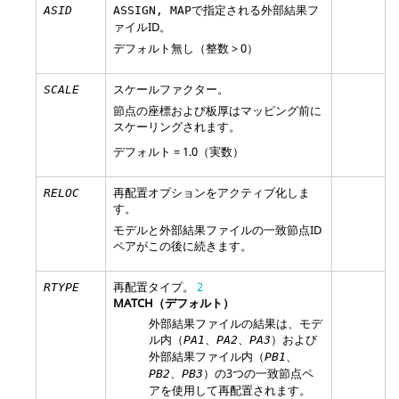
で指定される外部結果フ
ASID
ASSIGN, MAP
ァイルID。
デフォルト無し（整数 > 0）
スケールファクター。
SCALE
節点の座標および板厚はマッピング前に
スケーリングされます。
デフォルト = 1.0（実数）
再配置オプションをアクティブ化しま
RELOC
す。
モデルと外部結果ファイルの一致節点ID
ペアがこの後に続きます。
再配置タイプ。
2
RTYPE
MATCH
（デフォルト）
外部結果ファイルの結果は、モデ
ル内（
、
、
）および
PA1
PA2
PA3
外部結果ファイル内（
、
PB1
、
）の3つの一致節点ペ
PB2
PB3
アを使用して再配置されます。