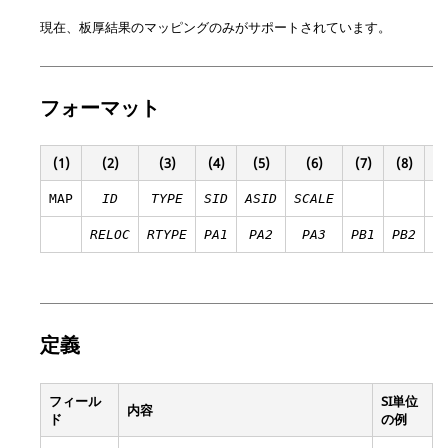
現在、板厚結果のマッピングのみがサポートされています。
フォーマット
(1)
(2)
(3)
(4)
(5)
(6)
(7)
(8)
(9
MAP
ID
TYPE
SID
ASID
SCALE
RELOC
RTYPE
PA1
PA2
PA3
PB1
PB2
P
定義
フィール
SI単位
内容
ド
の例