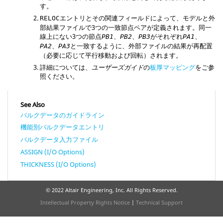
す。
エントリとその関連フィールドによって、モデルと外
RELOC
部結果ファイルで3つの一致節点ペアが定義されます。同一
線上にない3つの節点
、
、
がそれぞれ
、
PB1
PB2
PB3
PA1
、
と一致するように、外部ファイルの結果が再配置
PA2
PA3
（必要に応じて平行移動および回転）されます。
詳細については、
ユーザーズガイド
の
板厚マッピング
をご参
照ください。
See Also
バルクデータのガイドライン
機能別バルクデータエントリ
バルクデータ入力ファイル
ASSIGN (I/O Options)
THICKNESS (I/O Options)
© 2022 Altair Engineering, Inc. All Rights Reserved.
Intellectual Property Rights Notice
|
Technical Support